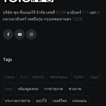
บริษัท ชุน ซีนเนอร์จี จำกัด เลขที่ 5/164 นวมินทร์ 111 แยก 4
แขวงนวมินทร์ เขตบึงกุ่ม กรุงเทพมหานคร 10230
Tags
Canon
FLC
fotoinfo
fotoinfoplus
Fujifilm
Oppo
sony
กล้องฟูลเฟรม
การถ่ายภาพ
ช่างภาพ
ประกวดภาพถ่าย
ออปโป้
เลนส์ใหม่
แคนนอน