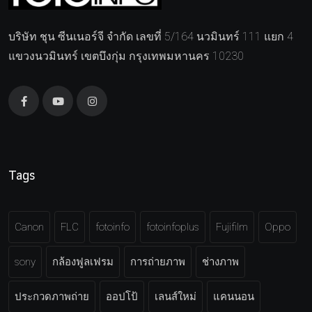
บริษัท ชุน ซีนเนอร์จี จำกัด เลขที่ 5/164 นวมินทร์ 111 แยก 4
แขวงนวมินทร์ เขตบึงกุ่ม กรุงเทพมหานคร 10230
Tags
Canon
FLC
fotoinfo
fotoinfoplus
Fujifilm
Oppo
sony
กล้องฟูลเฟรม
การถ่ายภาพ
ช่างภาพ
ประกวดภาพถ่าย
ออปโป้
เลนส์ใหม่
แคนนอน