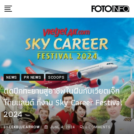
Skip
to
content
NEWS
PR NEWS
SCOOPS
ติดปีกทะยานสู่อาชีพในฝันกับเวียตเจ็ท
ไทยแลนด์ ที่งาน Sky Career Festival
2024
BY
LEKBLUEARROW
JUNE 4, 2024
0
COMMENTS