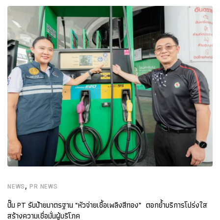
,
NEWS
PR NEWS
ปั๊ม PT รับป้ายมาตรฐาน “หัวจ่ายเชื้อเพลิงสีทอง” ตอกย้ำบริการโปร่งใส
สร้างความเชื่อมั่นผู้บริโภค