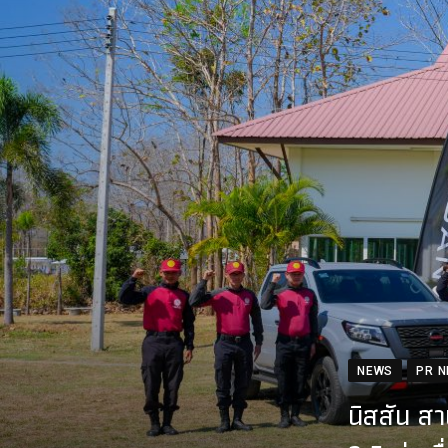
NEWS
PR 
นิสสัน ส