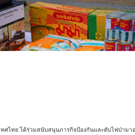
เทศไทย ได้ร่วมสนับสนุนภารกิจป้องกันและดับไฟป่ามาอย่