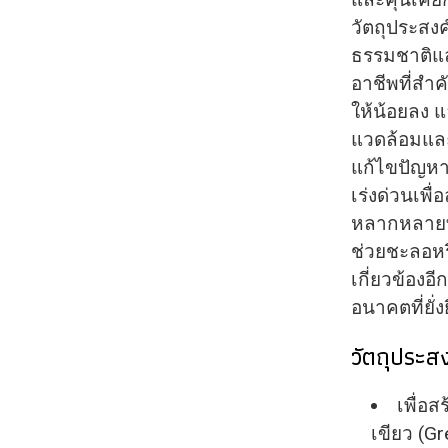
วัตถุประสงค
ธรรมชาติแล
อาชีพที่สำ
ให้น้อยลง แ
แวดล้อมแล
แก้ไขปัญหา
เร่งด่วนเพ
หลากหลายทา
ช่วยชะลอหร
เกี่ยวข้องอ
อนาคตที่ยั่
วัตถุประสง
เพื่อ
เขียว (G