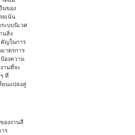
งยืนของ
ดยเน้น
อระบบนิเวศ
นสิ่ง
ำคัญในการ
นดมาตรการ
กป้องความ
งานที่จะ
 ที่
ี่ยนแปลงสู่
ญของงานสี
การ