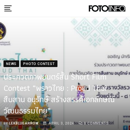
Skip
to
content
NEWS
PHOTO CONTEST
ประกวดภาพยนตร์สั้น Short Film
Contest “พราวไทย : Proud Thai
สืบสาน อนุรักษ์ สร้างสรรค์เอกลักษณ์
วัฒนธรรมไทย”
BY
LEKBLUEARROW
APRIL 3, 2024
0
COMMENTS