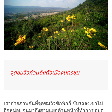
จุดชมวิวก่อนถึงตัวเมืองนครชุม
เราถ่ายภาพกันที่จุดชมวิวซักพักก็ ขับรถลงเขาไป
อีกหน่อย จนมาถึงสามแยกด้านหน้าที่ทำการ อบต.