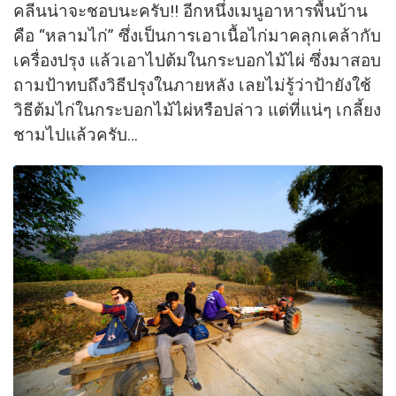
คลีนน่าจะชอบนะครับ!! อีกหนึ่งเมนูอาหารพื้นบ้าน
คือ “หลามไก่” ซึ่งเป็นการเอาเนื้อไก่มาคลุกเคล้ากับ
เครื่องปรุง แล้วเอาไปต้มในกระบอกไม้ไผ่ ซึ่งมาสอบ
ถามป้าทบถึงวิธีปรุงในภายหลัง เลยไม่รู้ว่าป้ายังใช้
วิธีต้มไก่ในกระบอกไม้ไผ่หรือปล่าว แต่ที่แน่ๆ เกลี้ยง
ชามไปแล้วครับ…