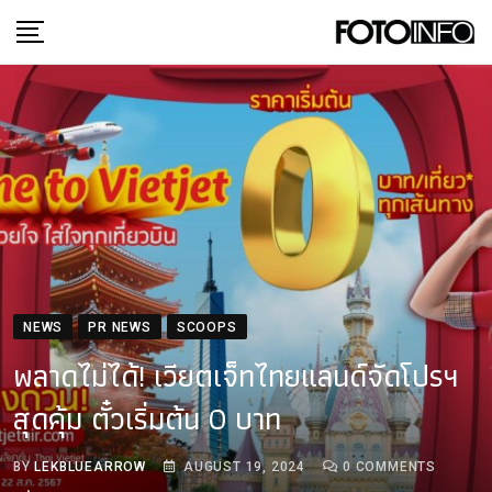
Skip
to
content
NEWS
PR NEWS
SCOOPS
พลาดไม่ได้! เวียตเจ็ทไทยแลนด์จัดโปรฯ
สุดคุ้ม ตั๋วเริ่มต้น 0 บาท
BY
LEKBLUEARROW
AUGUST 19, 2024
0
COMMENTS