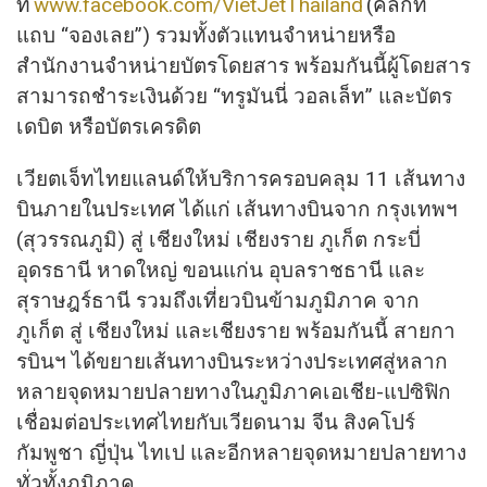
ที่
www.facebook.com/VietJetThailand
(คลิกที่
แถบ “จองเลย”) รวมทั้งตัวแทนจำหน่ายหรือ
สำนักงานจำหน่ายบัตรโดยสาร พร้อมกันนี้ผู้โดยสาร
สามารถชำระเงินด้วย “ทรูมันนี่ วอลเล็ท” และบัตร
เดบิต หรือบัตรเครดิต
เวียตเจ็ทไทยแลนด์ให้บริการครอบคลุม 11 เส้นทาง
บินภายในประเทศ ได้แก่ เส้นทางบินจาก กรุงเทพฯ
(สุวรรณภูมิ) สู่ เชียงใหม่ เชียงราย ภูเก็ต กระบี่
อุดรธานี หาดใหญ่ ขอนแก่น อุบลราชธานี และ
สุราษฎร์ธานี รวมถึงเที่ยวบินข้ามภูมิภาค จาก
ภูเก็ต สู่ เชียงใหม่ และเชียงราย พร้อมกันนี้ สายกา
รบินฯ ได้ขยายเส้นทางบินระหว่างประเทศสู่หลาก
หลายจุดหมายปลายทางในภูมิภาคเอเชีย-แปซิฟิก
เชื่อมต่อประเทศไทยกับเวียดนาม จีน สิงคโปร์
กัมพูชา ญี่ปุ่น ไทเป และอีกหลายจุดหมายปลายทาง
ทั่วทั้งภูมิภาค