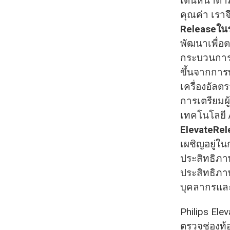
เดินหน้าตา
คุณค่า เราจ
Releaseในรุ
พัฒนาเพื่อต
กระบวนการวิ
ขึ้นจากการ
เครื่องอัลต
การเตรียมผ
เทคโนโลยี 
ElevateRel
เผชิญอยู่ใ
ประสิทธิภา
ประสิทธิภา
บุคลากรและจ
Philips El
ตรวจช่องท้