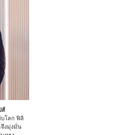
ส์
บโลก ฟิลิ
มุ่งมั่น