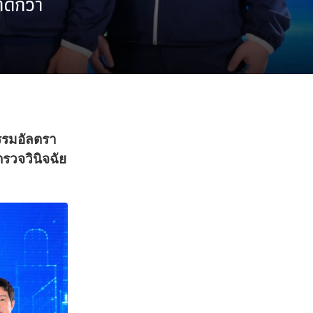
ดีกว่า
รรมอัลตรา
รวจวินิจฉัย