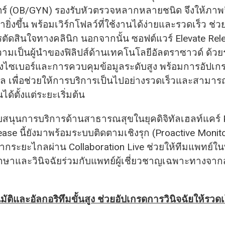
ร์ (OB/GYN) รองรับหัวตรวจหลากหลายชนิด จึงให้ภาพวิน
ิ่งขึ้น พร้อมเวิร์กโฟลว์ที่ใช้งานได้ง่ายและรวดเร็ว ช่
ตัดสินใจทางคลินิก นอกจากนั้น ซอฟต์แวร์ Elevate Relea
วามเป็นผู้นำของฟิลิปส์ด้านเทคโนโลยีอัลตราซาวด์ ด้
ไซเบอร์และการควบคุมข้อมูลระดับสูง พร้อมการอัปเก
 เพื่อช่วยให้การบริการเป็นไปอย่างรวดเร็วและสามาร
นได้ตั้งแต่ระยะเริ่มต้น
ับสนุนการบริการด้านสาธารณสุขในยุคดิจิทัลเฮลท์แคร์ P
ease นี้ยังมาพร้อมระบบติดตามเชิงรุก (Proactive Monit
ากระยะไกลผ่าน Collaboration Live ช่วยให้ทีมแพทย์ในพื
ษาและวินิจฉัยร่วมกับแพทย์ผู้เชี่ยวชาญเฉพาะทางจา
นมัติและอัลกอริทึมขั้นสูง ช่วยอัปเกรดการวินิจฉัยให้รวด