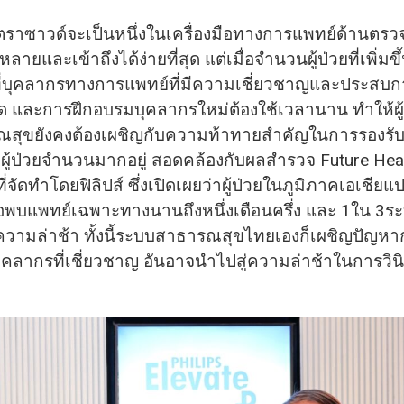
ลตราซาวด์จะเป็นหนึ่งในเครื่องมือทางการแพทย์ด้านตรวจวิ
ยและเข้าถึงได้ง่ายที่สุด แต่เมื่อจำนวนผู้ป่วยที่เพิ่มขึ
ที่บุคลากรทางการแพทย์ที่มีความเชี่ยวชาญและประสบก
 และการฝึกอบรมบุคลากรใหม่ต้องใช้เวลานาน ทำให้ผู้
ณสุขยังคงต้องเผชิญกับความท้าทายสำคัญในการรองรั
ผู้ป่วยจำนวนมากอยู่ สอดคล้องกับผลสำรวจ Future Heal
ี่จัดทำโดยฟิลิปส์ ซึ่งเปิดเผยว่าผู้ป่วยในภูมิภาคเอเชียแป
อพบแพทย์เฉพาะทางนานถึงหนึ่งเดือนครึ่ง และ 1ใน 3ระ
วามล่าช้า ทั้งนี้ระบบสาธารณสุขไทยเองก็เผชิญปัญหา
ลากรที่เชี่ยวชาญ อันอาจนำไปสู่ความล่าช้าในการวิน