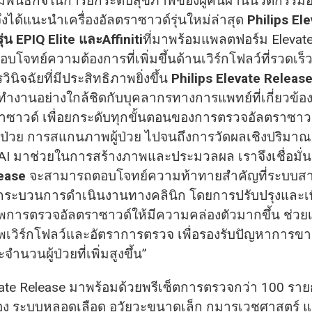
มพันธกิจในการยกระดับสุขภาพของผู้คนผ่านนวัตกรรมอ
ึงได้แนะนำเครื่องอัลตราซาวด์รุ่นใหม่ล่าสุด
Philips El
่น EPIQ Elite และAffiniti
ที่มาพร้อมแพลตฟอร์ม Elevateท
อบโจทย์ความต้องการที่เพิ่มขึ้นด้านเวิร์กโฟลว์ที่รวดเร็ว
นิจฉัยที่มีประสิทธิภาพยิ่งขึ้น
Philips Elevate Releas
ทำงานอย่างใกล้ชิดกับบุคลากรทางการแพทย์ที่เกี่ยวข้อง
ราซาวด์ เพื่อยกระดับทุกขั้นตอนของการตรวจอัลตราซาวด์
ู้ป่วย การสแกนภาพผู้ป่วย ไปจนถึงการวัดผลเชิงปริม
AI มาช่วยในการสร้างภาพและประมวลผล เราจึงเชื่อมั่น
ease
จะสามารถตอบโจทย์ความท้าทายสำคัญที่ระบบส
นกระบวนการดำเนินงานทางคลินิก โดยการปรับปรุงและเพ
พการตรวจอัลตราซาวด์ให้มีความคล่องตัวมากขึ้น ช่วยเพ
พเวิร์กโฟลว์และอัตราการตรวจ เพื่อรองรับปัญหาการ
ำนวนผู้ป่วยที่เพิ่มสูงขึ้น”
evate Release มาพร้อมด้วยพรีเซ็ตการตรวจกว่า 100 ราย
อง ระบบหลอดเลือด อวัยวะขนาดเล็ก กุมารเวชศาสตร์ แล