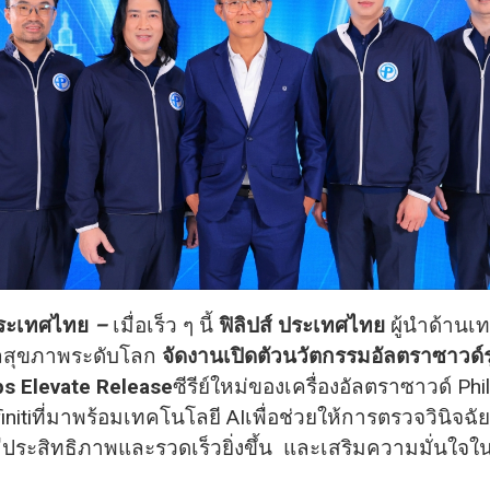
ประเทศไทย
–
เมื่อเร็ว ๆ นี้
ฟิลิปส์ ประเทศไทย
ผู้นำด้านเ
แลสุขภาพระดับโลก
จัดงานเปิดตัวนวัตกรรมอัลตราซาวด์รุ
ips Elevate Release
ซีรีย์ใหม่ของเครื่องอัลตราซาวด์ Phi
finitiที่มาพร้อมเทคโนโลยี AIเพื่อช่วยให้การตรวจวินิจฉ
มีประสิทธิภาพและรวดเร็วยิ่งขึ้น และเสริมความมั่นใจใน