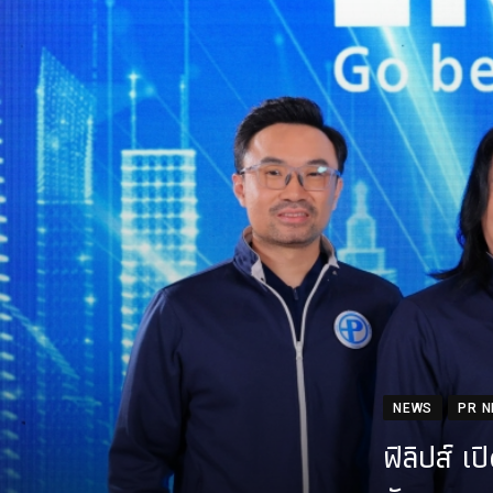
NEWS
PR 
ฟิลิปส์ เ