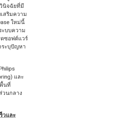
ิจฉัยที่มี
วยเสริมความ
se ใหม่นี้
วยระบบความ
รดซอฟต์แวร์
ถระบุปัญหา
hilips
oring) และ
้นที่
กส่วนกลาง
เร็วและ