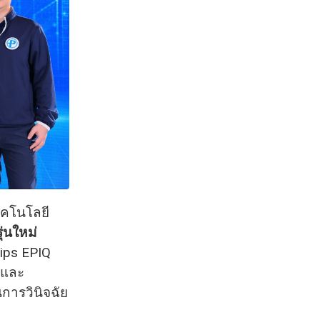
ทคโนโลยี
่นใหม่
lips EPIQ
ัยและ
การวินิจฉัย