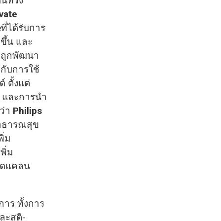
ันทรง
evate
ี่ได้รับการ
ขึ้น และ
e
ถูกพัฒนา
กับการใช้
 ตั้งแต่
าณ และการนำ
ว่า
Philips
าธารณสุข
ิ่ม
ิ่ม
ขาดแคลน
การ ทั้งการ
ะสูติ-