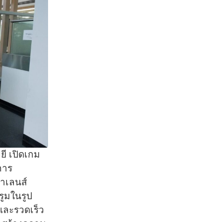
ยี เปิดเกม
การ
่าเลนส์
์รูมในรูป
 และรวดเร็ว