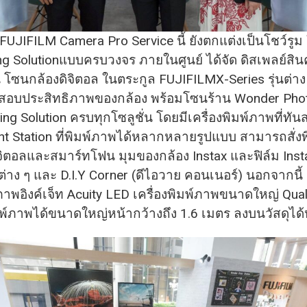
 FUJIFILM Camera Pro Service นี้ ยังตกแต่งเป็นโชว์รู
ing Solutionแบบครบวงจร ภายในศูนย์ ได้จัด ดิสเพลย์สินค
 โซนกล้องดิจิตอล ในตระกูล FUJIFILMX-Series รุ่นต่าง ๆ
อบประสิทธิภาพของกล้อง พร้อมโซนร้าน Wonder Pho
ing Solution ครบทุกโซลูชั่น โดยมีเครื่องพิมพ์ภาพที่ทัน
nt Station ที่พิมพ์ภาพได้หลากหลายรูปแบบ สามารถสั่ง
จิตอลและสมาร์ทโฟน มุมของกล้อง Instax และฟิล์ม Inst
่าง ๆ และ D.I.Y Corner (ดีไอวาย คอนเนอร์) นอกจากนี้ ย
์ภาพอิงค์เจ็ท Acuity LED เครื่องพิมพ์ภาพขนาดใหญ่ Qualit
์ภาพได้ขนาดใหญ่หน้ากว้างถึง 1.6 เมตร ลงบนวัสดุไ