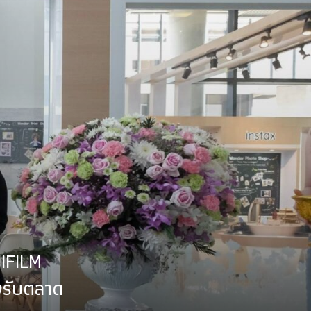
JIFILM
งรับตลาด