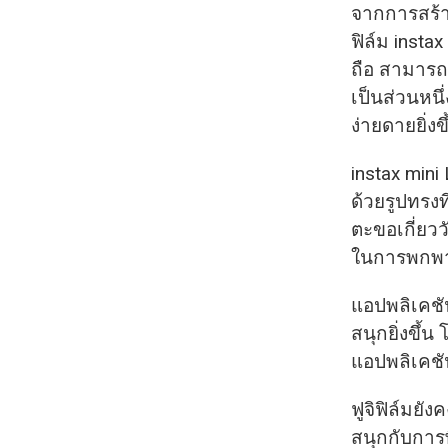
จากการสร้
ฟิล์ม insta
ถือ สามารถ
เป็นส่วนหนึ
ง่ายดายยิ่งขึ
instax mini
ด้วยรูปทรงท
ตะขอเกี่ยว
ในการพกพ
แอปพลิเคชัน
สนุกยิ่งขึ้
แอปพลิเคชัน
ฟูจิฟิล์มยัง
สนุกกับการ