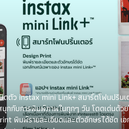
 เปิดตัว instax mini Link+ สมาร์ตโฟนปรินเตอ
 สนุกกับการพิมพ์ภาพในทุกๆ วัน โดดเด่นด้
rint พิมพ์รายละเอียดและตัวอักษรได้ชัด เอ