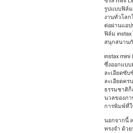
ซีรีส์ mini
รูปแบบฟิล์ม
งานทั่วโลกใ
ต่อผ่านแอป
ฟิล์ม inst
สนุกสนานกั
instax mini
ซึ่งออกแบบ
ละเอียดซับ
ละเอียดครบถ
ธรรมชาติก็ส
นวลของภาพพ
การพิมพ์ที
นอกจากนี้ 
ทรงจำ ด้วยฟ