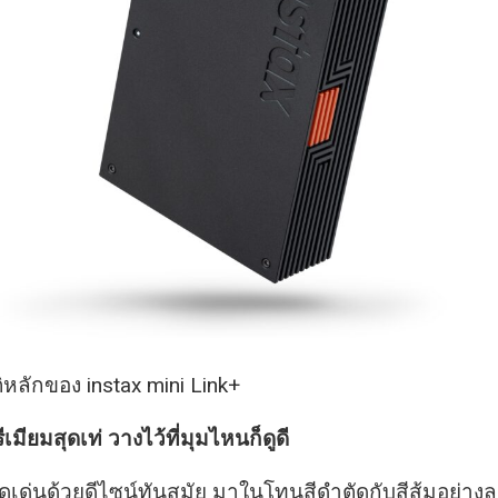
ิหลักของ instax mini Link+
ีเมียมสุดเท่ วางไว้ที่มุมไหนก็ดูดี
ดดเด่นด้วยดีไซน์ทันสมัย มาในโทนสีดำตัดกับสีส้มอย่างล