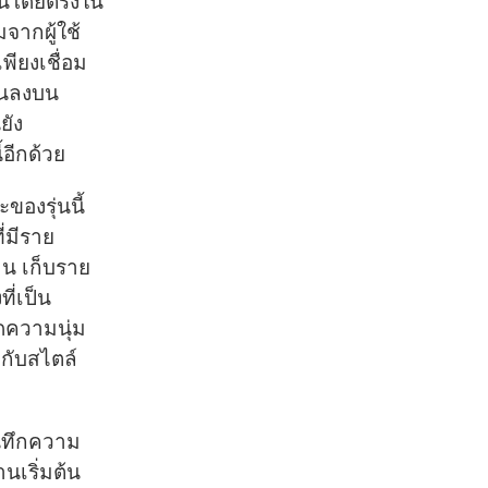
โฟนโดยตรงใน
จากผู้ใช้
พียงเชื่อม
ฟนลงบน
ยัง
อีกด้วย
ของรุ่นนี้
่มีราย
าน เก็บราย
ี่เป็น
อดความนุ่ม
กับสไตล์
ันทึกความ
นเริ่มต้น