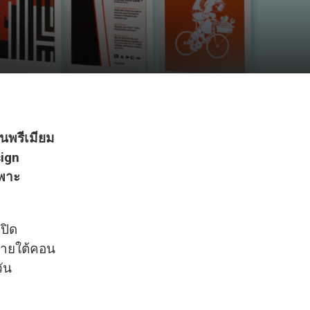
่นพรีเมียม
sign
ฉพาะ
ปิด
มภายใต้คอน
ัน