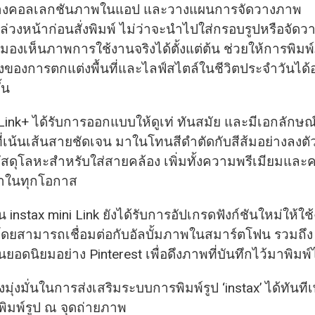
างคอลเลกชันภาพในแอป และวางแผนการจัดวางภาพ
x ล่วงหน้าก่อนสั่งพิมพ์ ไม่ว่าจะนำไปใส่กรอบรูปหรือจัด
มองเห็นภาพการใช้งานจริงได้ตั้งแต่ต้น ช่วยให้การพิ
่งของการตกแต่งพื้นที่และไลฟ์สไตล์ในชีวิตประจำวันได้
้น
 Link+ ได้รับการออกแบบให้ดูเท่ ทันสมัย และมีเอกลักษณ
ี่เน้นเส้นสายชัดเจน มาในโทนสีดำตัดกับสีส้มอย่างลงตั
วัสดุโลหะสำหรับใส่สายคล้อง เพิ่มทั้งความพรีเมียมแ
าในทุกโอกาส
 instax mini Link ยังได้รับการอัปเกรดฟังก์ชันใหม่ให้ใ
น โดยสามารถเชื่อมต่อกับอัลบั้มภาพในสมาร์ตโฟน รวมถึง
ยอดนิยมอย่าง Pinterest เพื่อดึงภาพที่บันทึกไว้มาพิมพ์
คงมุ่งมั่นในการส่งเสริมระบบการพิมพ์รูป ‘instax’ ได้ทันทีเพ
พิมพ์รูป ณ จุดถ่ายภาพ