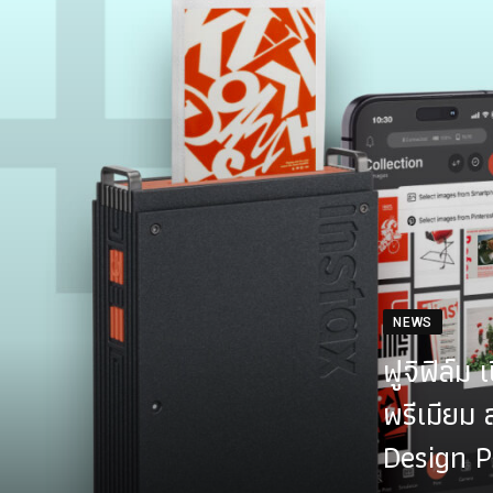
NEWS
ฟูจิฟิล์ม
พรีเมียม
Design P