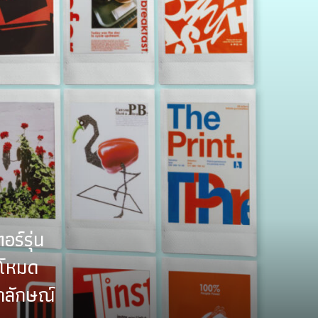
ร์รุ่น
วยโหมด
กลักษณ์