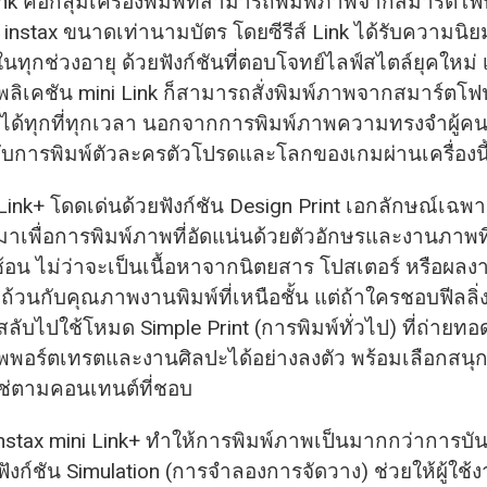
 Link คือกลุ่มเครื่องพิมพ์ที่สามารถพิมพ์ภาพจากสมาร์ต
 instax ขนาดเท่านามบัตร โดยซีรีส์ Link ได้รับความนิยม
นทุกช่วงอายุ ด้วยฟังก์ชันที่ตอบโจทย์ไลฟ์สไตล์ยุคใหม่ เ
พลิเคชัน mini Link ก็สามารถสั่งพิมพ์ภาพจากสมาร์ตโ
ax ได้ทุกที่ทุกเวลา นอกจากการพิมพ์ภาพความทรงจำผู้คน
บการพิมพ์ตัวละครตัวโปรดและโลกของเกมผ่านเครื่องนี้
 Link+ โดดเด่นด้วยฟังก์ชัน Design Print เอกลักษณ์เฉพาะ
มาเพื่อการพิมพ์ภาพที่อัดแน่นด้วยตัวอักษรและงานภาพที
ซ้อน ไม่ว่าจะเป็นเนื้อหาจากนิตยสาร โปสเตอร์ หรือผลง
้วนกับคุณภาพงานพิมพ์ที่เหนือชั้น แต่ถ้าใครชอบฟีลลิ่งท
ลับไปใช้โหมด Simple Print (การพิมพ์ทั่วไป) ที่ถ่ายท
อร์ตเทรตและงานศิลปะได้อย่างลงตัว พร้อมเลือกสนุก
่ใช่ตามคอนเทนต์ที่ชอบ
instax mini Link+ ทำให้การพิมพ์ภาพเป็นมากกว่าการบ
ังก์ชัน Simulation (การจำลองการจัดวาง) ช่วยให้ผู้ใช้งา