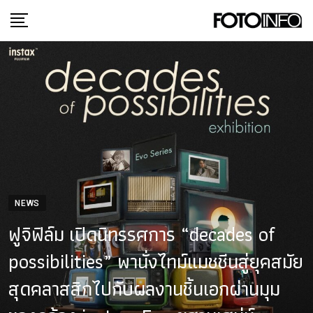
Skip
to
content
NEWS
ฟูจิฟิล์ม เปิดนิทรรศการ “decades of
possibilities” พานั่งไทม์แมชชีนสู่ยุคสมัย
สุดคลาสสิกไปกับผลงานชิ้นเอกผ่านมุม