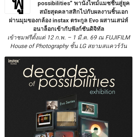
ฟู
possibilities” พานั่งไทม์แมชชีนสู่ยุค
สมัยสุดคลาสสิกไปกับผลงานชิ้นเอก
ผ่านมุมของกล้อง instax ตระกูล Evo ผสานเสน่ห์
อนาล็อกเข้ากับฟังก์ชันดิจิทัล
เข้าชมฟรีตั้งแต่ 12 ก.พ. – 1 มี.ค. 69 ณ FUJIFILM
House of Photography ชั้น LG สยามสแควร์วัน