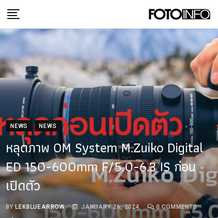
Skip
to
content
NEWS
NEWS
หลุดภาพ OM System M.Zuiko Digital
ED 150-600mm F/5.0-6.3 IS ก่อน
เปิดตัว
BY
LEKBLUEARROW
JANUARY 26, 2024
0
COMMENTS