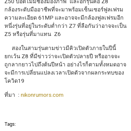
Z50 บอดี้ไม่มีช่องมองภาพ และอีกรุ่นคือ Z8
กล้องระดับมืออาชีพที่จะมาพร้
อมเซ็นเซอร์ฟูลเฟรม
ความละเอียด 61MP และอาจจะมีกล้องฟูลเฟรมอีก
หนึ่
งรุ่นที่อยู่ในระดับต่ำกว่า Z7 ที่ลือกันว่าอาจจะเป็น
Z5 หรือรุ่นที่มาแทน Z6
สองในสามรุ่นตามข่าวมีคิวเปิดตั
วภายในปีนี้
ยกเว้น Z8 ที่มีข่าวว่าจะเปิดตัวปลายปี หรื
ออาจจะ
ถูกลากยาวไปถึงต้นปีหน้า อย่างไรก็ตามทั้งหมดอาจ
จะมี
การเปลี่ยนแปลงเวลาเปิดตั
วจากผลกระทบของ
โควิด19
ที่มา :
nikonrumors.com
Tags: