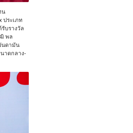
แทน
ix ประเภท
้รับรางวัล
ุฒิ พล
อันดามัน
กขนาดกลาง-