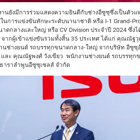
นงานยังมีการร่วมแสดงความยินดีกับช่างอีซูซุซึ่งเป็นตัว
นการแข่งขันทักษะระดับนานาชาติ หรือ I-1 Grand-Pr
าดกลางและใหญ่ หรือ CV Division ประจำปี 2024 ซึ่งได
จากผู้เข้าแข่งขันรวมทั้งสิ้น 35 ประเทศ ได้แก่ คุณณัฐว
งานช่างยนต์ รถบรรทุกขนาดกลาง-ใหญ่ จากบริษัท อีซูซุ
ด และ คุณณัฐพงศ์ วังเขียว พนักงานช่างยนต์ รถบรรทุ
 ธาราลำพูนอีซูซุเซลส์ จำกัด