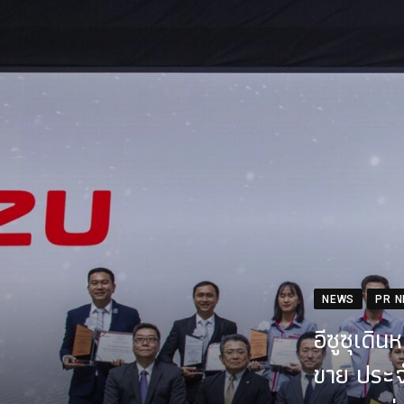
NEWS
PR 
อีซูซุเดิ
ขาย ประจ