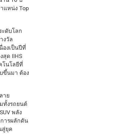
าตำแหน่ง Top
ระดับโลก
รางวัล
องเป็นปีที่
งสุด IIHS
โนโลยีที่
ขึ้นมา ต้อง
หลาย
ทั้งรถยนต์
 SUV พลัง
่การผลักดัน
สู่ยุค