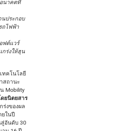
อนาคตที่
งานประกอบ
ยรถไฟฟ้า
อฟต์แวร์
กร่งให้ฮุน
งเทคโนโลยี
ย้ำสถานะ
น Mobility
โดยนิตยสาร
แกร่งของผล
ดยในปี
ู่อันดับ 30
นาน 16 ปี