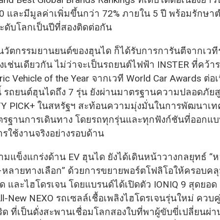
010 และมีมูลค่าเพิ่มขึ้นกว่า 72% ภายใน 5 ปี พร้อมรักษ
ดับโลกเป็นปีที่สองติดต่อกัน
วัตกรรมยานยนต์ของฮุนได ก็ได้รับการการันตีจากเวที
่องเช่นเดียวกัน ไม่ว่าจะเป็นรถยนต์ไฟฟ้า INSTER ที่คว้า
ric Vehicle of the Year จากเวที World Car Awards ต่อเนื่
ี้ รถยนต์ฮุนไดถึง 7 รุ่น ยังผ่านมาตรฐานความปลอดภัยสู
 PICK+ ในสหรัฐฯ สะท้อนความมุ่งมั่นในการพัฒนาเทค
รฐานการเดินทาง โดยรถทุกรุ่นและทุกฟังก์ชันที่ออกแบบ
รใช้งานจริงอย่างรอบด้าน
แข็งแกร่งด้าน EV ฮุนได ยังได้เดินหน้าวางกลยุทธ์ “
หลายทางเลือก” ด้วยการขยายพอร์ตโฟลิโอให้ครอบคลุม
ิด และไฮโดรเจน โดยแบรนด์ได้เปิดตัว IONIQ 9 สุดยอด
ll-New NEXO รถเซลล์เชื้อเพลิงไฮโดรเจนรุ่นใหม่ ควบคู
 ที่เป็นดั่งสะพานเชื่อมโลกสองใบที่พาผู้ขับขี่เปลี่ยนผ่าน