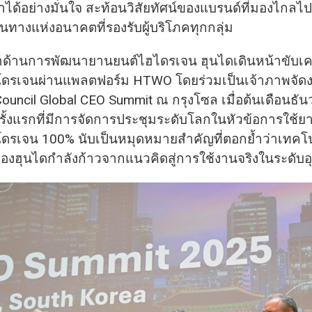
ได้อย่างมั่นใจ สะท้อนวิสัยทัศน์ของแบรนด์ที่มองไกลไป
ทางแห่งอนาคตที่รองรับผู้บริโภคทุกกลุ่ม
ำด้านการพัฒนายานยนต์ไฮไดรเจน ฮุนไดเดินหน้าขับเค
โดรเจนผ่านแพลตฟอร์ม HTWO โดยร่วมเป็นเจ้าภาพจัด
ouncil Global CEO Summit ณ กรุงโซล เมื่อต้นเดือนธัน
ครั้งแรกที่มีการจัดการประชุมระดับโลกในหัวข้อการใช้ย
ดรเจน 100% นับเป็นหมุดหมายสำคัญที่ตอกย้ำว่าเทคโ
งฮุนไดกำลังก้าวจากแนวคิดสู่การใช้งานจริงในระดับ