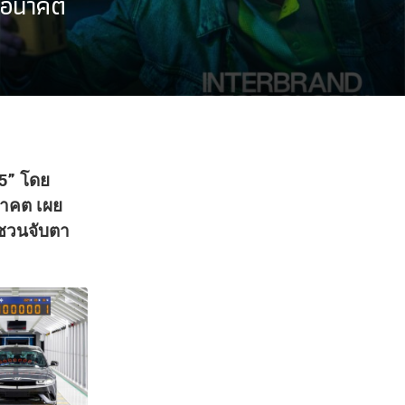
งอนาคต
5” โดย
นาคต เผย
ชวนจับตา