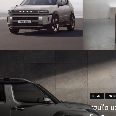
NEWS
PR 
“ฮุนได ม