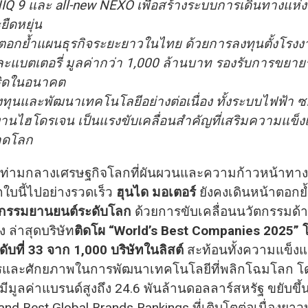
NIQ 9 และ all-new NEXO เพื่อสร้างระบบการเดินทางแห่ง
ยืดหยุ่น
ตอกย้ำแผนธุรกิจระยะยาวในไทย ด้วยการลงทุนตั้งโรง
ะแบตเตอรี่ มูลค่ากว่า 1,000 ล้านบาท รองรับการขยา
ิดในอนาคต
ทุนและพัฒนาเทคโนโลยีอย่างต่อเนื่อง ทั้งระบบไฟฟ้า ซ
านไฮโดรเจน เป็นแรงขับเคลื่อนสำคัญที่เสริมความแข็งแ
าดโลก
 ท่ามกลางเศรษฐกิจโลกที่ผันผวนและความก้าวหน้าทา
ลกใบนี้ไปอย่างรวดเร็ว
ฮุนได มอเตอร์
ยังคงเดินหน้าตอก
หกรรมยานยนต์ระดับโลก
ด้วยการขับเคลื่อนนวัตกรรมด้า
อง ล่าสุดบริษัท
ติดโผ “World’s Best Companies 2025” 
ับที่ 33 จาก 1,000 บริษัทในลิสต์
สะท้อนทั้งความแข็ง
และศักยภาพในการพัฒนาเทคโนโลยีที่พลิกโฉมโลก โ
ีมูลค่าแบรนด์สูงถึง 24.6 พันล้านดอลลาร์สหรัฐ ขยับขึ้นส
and Best Global Brands Rankings ที่เติบโตต่อเนื่องยาว