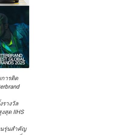
ยการติด
terbrand
งรางวัล
งสุด IIHS
านรุ่นสำคัญ