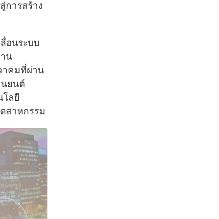
สู่การสร้าง
ลื่อนระบบ
งาน
วาคมที่ผ่าน
านยนต์
นโลยี
อุตสาหกรรม