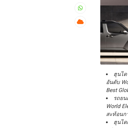
Whatsapp
Cloud
ฮุนได
อันดับ W
Best Glob
รถยนต
World El
สะท้อนกา
ฮุนได