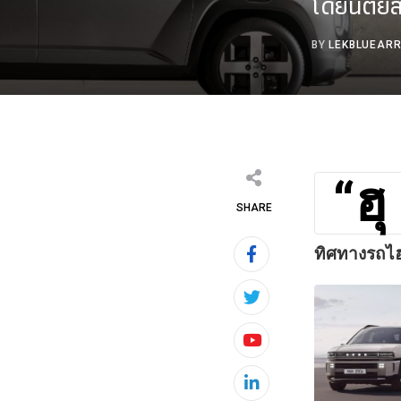
โดยนิตยส
BY
LEKBLUEAR
“ฮุ
SHARE
ทิศทางรถไฮ
Youtube
LinkedIn