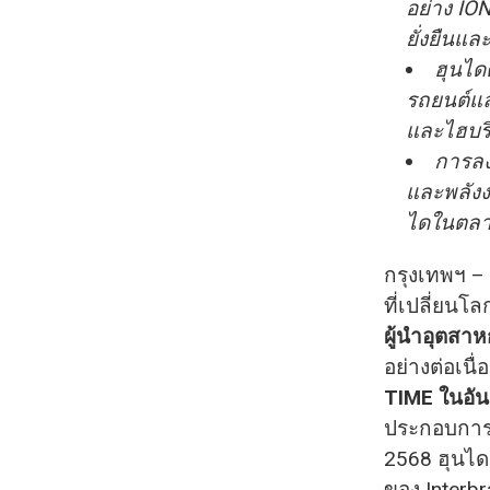
อย่าง IO
ยั่งยืนและ
ฮุนได
รถยนต์แล
และไฮบร
การลง
และพลังง
ไดในตล
กรุงเทพฯ –
ที่เปลี่ยนโ
ผู้นำอุตสา
อย่างต่อเนื่
TIME ในอันด
ประกอบการ
2568 ฮุนไดม
ของ Interbr