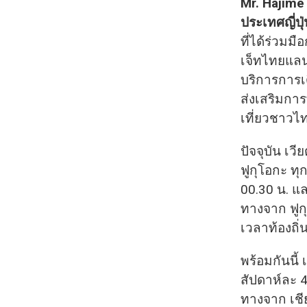
Mr. Hajime 
ประเทศญี่ป
ที่ได้ร่วมมื
เจ็ทไทยแลน
บริการการเ
ส่งเสริมการ
เที่ยวชาวไ
ปัจจุบัน เว
ฟูกุโอกะ ทุ
00.30 น. แล
ทางจาก ฟูก
เวลาท้องถิ่
พร้อมกันนี้
สัปดาห์ละ 4
ทางจาก เชี