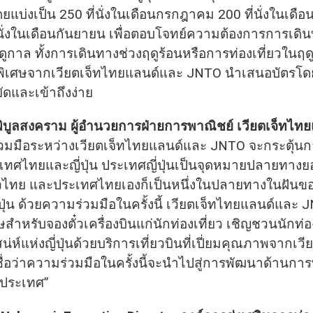
โดยแบ่งเป็น 250 ที่นั่งในเดือนกรกฎาคม 200 ที่นั่งในเดื
่นั่งในเดือนกันยายน เพื่อตอบโจทย์ความต้องการการเดิ
กาล ทั้งการเดินทางช่วงฤดูร้อนหรือการท่องเที่ยวในฤดู
ดพิเศษจากเวียตเจ็ทไทยแลนด์และ JNTO นำเสนอบัตรโ
ดและเข้าถึงง่าย
พิบูลสงคราม ผู้อำนวยการฝ่ายการพาณิชย์ เวียตเจ็ทไท
่วมมือระหว่างเวียตเจ็ทไทยแลนด์และ JNTO จะกระตุ้นกา
เทศไทยและญี่ปุ่น ประเทศญี่ปุ่นเป็นจุดหมายปลายทาง
่ยวไทย และประเทศไทยเองก็เป็นหนึ่งในปลายทางในฝันขอ
่ปุ่น ด้วยความร่วมมือในครั้งนี้ เวียตเจ็ทไทยแลนด์และ
สำหรับจองตั๋วเครื่องบินแก่นักท่องเที่ยว เชิญชวนนักท่อ
น่ห์แห่งญี่ปุ่นด้วยบริการเที่ยวบินที่เปี่ยมคุณภาพจากเว
ื่อว่าความร่วมมือในครั้งนี้จะนำไปสู่การพัฒนาด้านการท
งประเทศ”