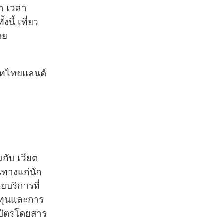
้า เวลา
นี้ เที่ยว
ดย
จ็ทไทยแลนด์
มกับ เวียต
นทางแก่นัก
ยบริการที่
นทุนและการ
ยบัตรโดยสาร