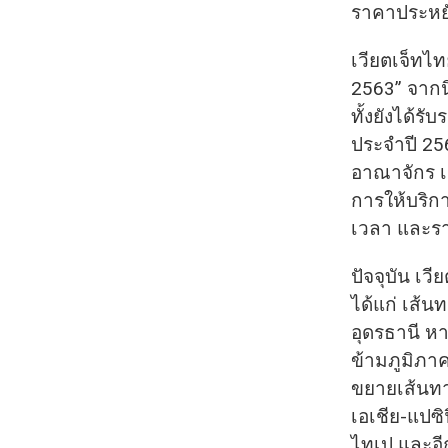
ราคาประหยั
เวียตเจ็ทไท
2563” จากน
ทั้งยังได้ร
ประจำปี 25
อาณาจักร เ
การให้บริก
เวลา และราค
ปัจจุบัน เ
ได้แก่ เส้นท
อุดรธานี ห
ข้ามภูมิภาค
ขยายเส้นท
เอเชีย-แปซิ
ไทเป และอี