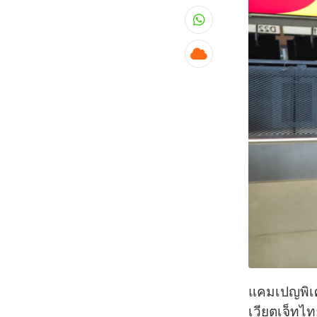
Whatsapp
Cloud
แคมเปญพิเศ
เวียตเจ็ทไ