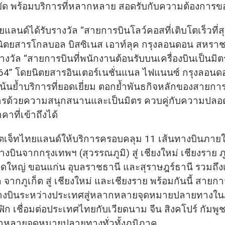
ด พร้อมบริการที่หลากหลาย สอดรับกับความต้องการขอ
ยแลนด์ได้รับรางวัล “สายการบินโลว์คอสที่เติบโตเร็วที่สุ
ิตยสารโกลบอล บิสซิเนส เอาท์ลุค กรุงลอนดอน สหรา
ับรางวัล “สายการบินที่พนักงานต้อนรับบนเครื่องบินเป็นมิต
64” โดยนิตยสารอินเตอร์เนชั่นแนล ไฟแนนซ์ กรุงลอน
น้นย้ำบริการที่ยอดเยี่ยม ตอกย้ำพันธกิจหลักของสายกา
ารด้วยความสนุกสนานและเป็นมิตร ควบคู่กับความปลอด
าที่เข้าถึงได้
วียตเจ็ทไทยแลนด์ให้บริการครอบคลุม 11 เส้นทางบินภา
างบินจากกรุงเทพฯ (สุวรรณภูมิ) สู่ เชียงใหม่ เชียงราย ภู
าดใหญ่ ขอนแก่น อุบลราชธานี และสุราษฎร์ธานี รวมถึง
 จากภูเก็ต สู่ เชียงใหม่ และเชียงราย พร้อมกันนี้ สายกา
างบินระหว่างประเทศสู่หลากหลายจุดหมายปลายทางใน
ฟิก เชื่อมต่อประเทศไทยกับเวียดนาม จีน สิงคโปร์ กัมพูชา
กหลายจุดหมายปลายทางทั่วทั้งภูมิภาค