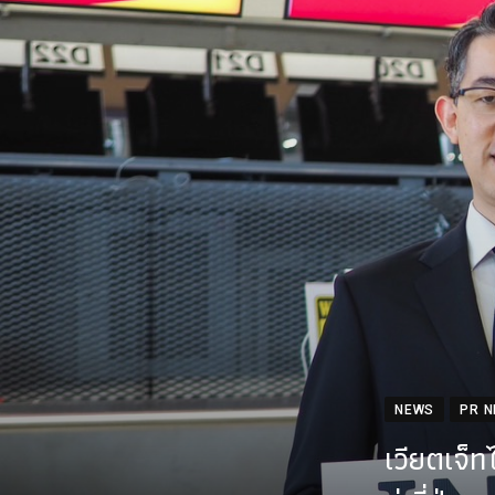
NEWS
PR 
เวียตเจ็