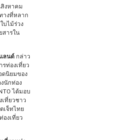
อนสิงหาคม
นทางที่หลาก
ใบไม้ร่วง
ดยสารใน
ยแลนด์
กล่าว
รท่องเที่ยว
ยอดนิยมของ
งนักท่อง
 JNTO ได้มอบ
งเที่ยวชาว
ียตเจ็ทไทย
่องเที่ยว