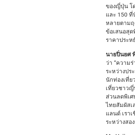
ของญี่ปุ่น 
และ 150 ที
หลายตามฤดู
ข้อเสนอสุ
ราคาประหยั
นายปิ่นยศ 
ว่า “ความร
ระหว่างประ
นักท่องเที
เที่ยวชาวญี
ส่วนลดพิเศษ
ไทยสัมผัสเส
แลนด์ เราเช
ระหว่างสอ