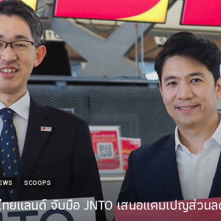
NEWS
SCOOPS
ทไทยแลนด์ จับมือ JNTO เสนอแคมเปญส่วนลดเ