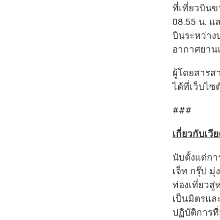
ที่เที่ยวบ
08.55 น. แล
บินระหว่าง
อากาศยานแ
ผู้โดยสารส
ได้ที่เว็บไซ
###
เกี่ยวกับเว
นับตั้งแต่ก
เจ็ท กรุ๊ป
ท่องเที่ยว
เป็นมิตรแ
ปฏิบัติการ