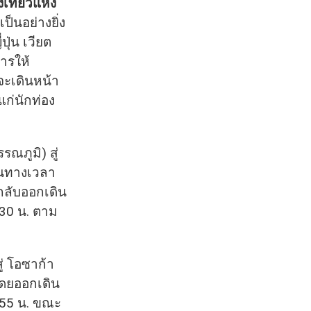
เที่ยวแห่ง
ป็นอย่างยิ่ง
ปุ่น เวียต
ารให้
ะเดินหน้า
แก่นักท่อง
รณภูมิ) สู่
ดินทางเวลา
ากลับออกเดิน
.30 น. ตาม
ู่ โอซาก้า
 โดยออกเดิน
.55 น. ขณะ