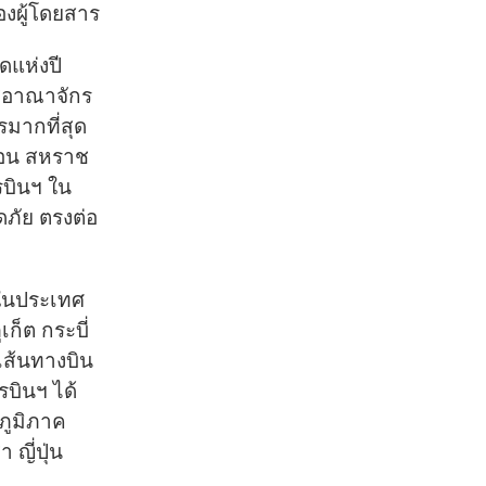
งผู้โดยสาร
ดแห่งปี
ชอาณาจักร
รมากที่สุด
ดอน สหราช
รบินฯ ใน
ภัย ตรงต่อ
ยในประเทศ
เก็ต กระบี่
เส้นทางบิน
รบินฯ ได้
ภูมิภาค
 ญี่ปุ่น