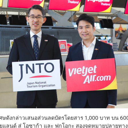
ษดังกล่าวเสนอส่วนลดบัตรโดยสาร 1,000 บาท บน 600 ท
ทยแลนด์ สู่ โอซาก้า และ ฟูกุโอกะ สองจุดหมายปลายทา