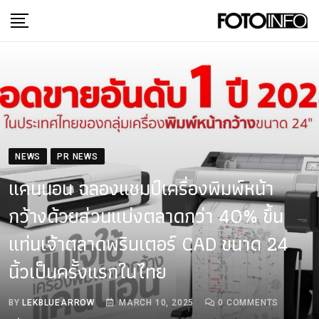
Skip
to
content
NEWS
PR NEWS
แคนนอน ฉลองแชมป์เครื่องพิมพ์หน้า
กว้างด้วยส่วนแบ่งตลาดกว่า 40% ขึ้น
แท่นเจ้าตลาดพรินเตอร์ CAD ขนาด 24
นิ้วเป็นครั้งแรกในไทย
BY
LEKBLUEARROW
MARCH 10, 2025
0
COMMENTS