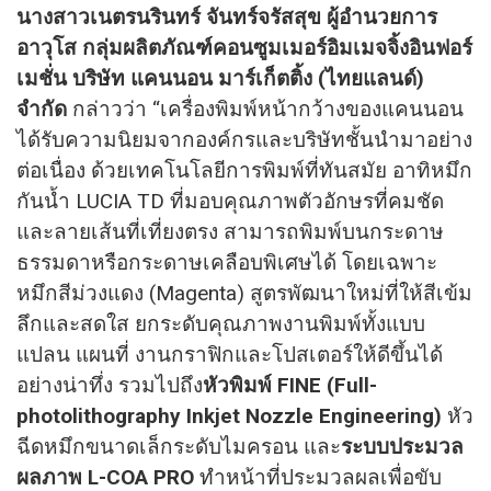
นางสาวเนตรนรินทร์ จันทร์จรัสสุข ผู้อำนวยการ
อาวุโส กลุ่มผลิตภัณฑ์คอนซูมเมอร์อิมเมจจิ้งอินฟอร์
เมชั่น บริษัท แคนนอน มาร์เก็ตติ้ง (ไทยแลนด์)
จำกัด
กล่าวว่า “เครื่องพิมพ์หน้ากว้างของแคนนอน
ได้รับความนิยมจากองค์กรและบริษัทชั้นนำมาอย่าง
ต่อเนื่อง ด้วยเทคโนโลยีการพิมพ์ที่ทันสมัย อาทิหมึก
กันน้ำ LUCIA TD ที่มอบคุณภาพตัวอักษรที่คมชัด
และลายเส้นที่เที่ยงตรง สามารถพิมพ์บนกระดาษ
ธรรมดาหรือกระดาษเคลือบพิเศษได้ โดยเฉพาะ
หมึกสีม่วงแดง (Magenta) สูตรพัฒนาใหม่ที่ให้สีเข้ม
ลึกและสดใส ยกระดับคุณภาพงานพิมพ์ทั้งแบบ
แปลน แผนที่ งานกราฟิกและโปสเตอร์ให้ดีขึ้นได้
อย่างน่าทึ่ง รวมไปถึง
หัวพิมพ์ FINE (Full-
photolithography Inkjet Nozzle Engineering)
หัว
ฉีดหมึกขนาดเล็กระดับไมครอน และ
ระบบประมวล
ผลภาพ L-COA PRO
ทำหน้าที่ประมวลผลเพื่อขับ