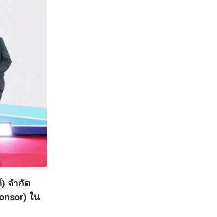
์) จำกัด
ponsor) ใน