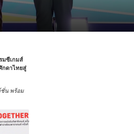
รมซีเกมส์
ศักดาไทยสู่
ชั่น
พร้อม