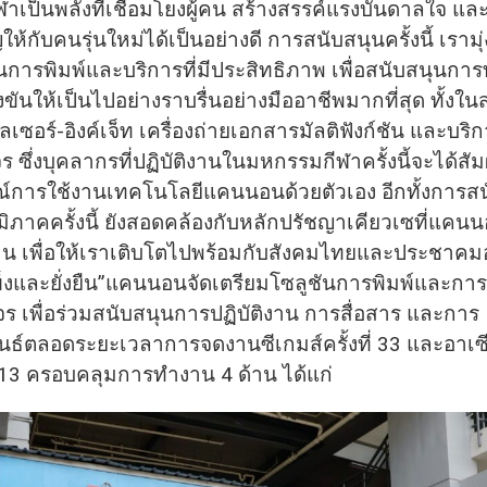
ากีฬาเป็นพลังที่เชื่อมโยงผู้คน สร้างสรรค์แรงบันดาลใจ 
ห้กับคนรุ่นใหม่ได้เป็นอย่างดี การสนับสนุนครั้งนี้ เรามุ่
นการพิมพ์และบริการที่มีประสิทธิภาพ เพื่อสนับสนุนการ
ขันให้เป็นไปอย่างราบรื่นอย่างมืออาชีพมากที่สุด ทั้งใ
์เลเซอร์-อิงค์เจ็ท เครื่องถ่ายเอกสารมัลติฟังก์ชัน และบร
ซึ่งบุคลากรที่ปฏิบัติงานในมหกรรมกีฬาครั้งนี้จะได้สัม
การใช้งานเทคโนโลยีแคนนอนด้วยตัวเอง อีกทั้งการส
มิภาคครั้งนี้ ยังสอดคล้องกับหลักปรัชญาเคียวเซที่แคน
น เพื่อให้เราเติบโตไปพร้อมกับสังคมไทยและประชาคมอ
ข็งและยั่งยืน”แคนนอนจัดเตรียมโซลูชันการพิมพ์และกา
 เพื่อร่วมสนับสนุนการปฏิบัติงาน การสื่อสาร และการ
นธ์ตลอดระยะเวลาการจดงานซีเกมส์ครั้งที่ 33 และอาเ
ี่ 13 ครอบคลุมการทำงาน 4 ด้าน ได้แก่