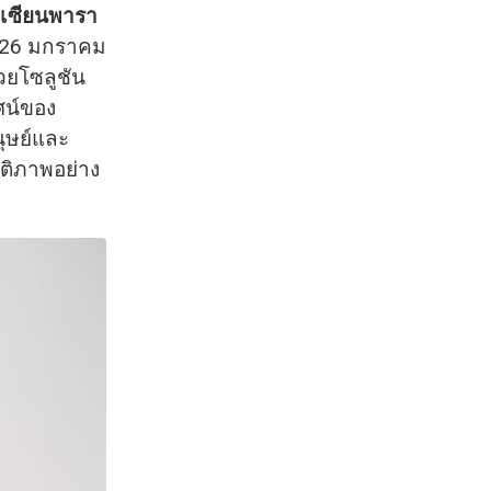
เซียนพารา
0–26 มกราคม
วยโซลูชัน
ศน์ของ
ุษย์และ
นติภาพอย่าง