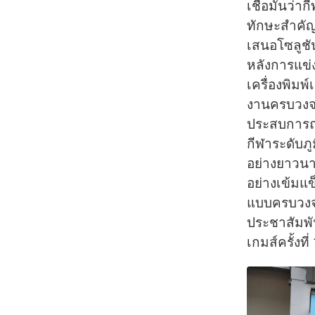
เชื่อมั่นว่
ทักษะสำคัญใ
เสนอโซลูชั
หลังการแข่ง
เครื่องพิมพ
งานครบวงจร 
ประสบการณ์
กีฬาระดับภู
อย่างยาวนา
อย่างเข้มแ
แบบครบวงจร
ประชาสัมพั
เกมส์ครั้งท