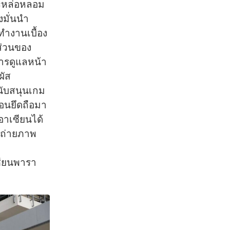
และหล่อหลอม
งมั่นนำ
ทำงานเบื้อง
นส่วนของ
ิการดูแลหน้า
ผัส
นับสนุนเกม
นอนยึดถือมา
าเซียนได้
รถ่ายภาพ
ซียนพารา