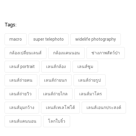
Tags:
macro
super telephoto
widelife photography
กล้องเปลี่ยนเลนส์
กล้องแคนนอน
ช่างภาพสัตว์ป่า
เลนส์ portrait
เลนส์กล้อง
เลนส์ซูม
เลนส์ถ่ายคน
เลนส์ถ่ายนก
เลนส์ถ่ายรูป
เลนส์ถ่ายวิว
เลนส์ถ่ายไกล
เลนส์มาโคร
เลนส์มุมกว้าง
เลนส์เทเลโฟโต้
เลนส์เอนกประสงค์
เลนส์แคนนอน
โลกใบจิ๋ว