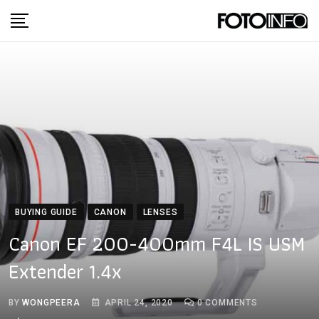
Skip
to
content
BUYING GUIDE
CANON
LENSES
Canon EF 200-400mm F4L IS USM
Extender 1.4x
BY
WONGPEERA
APRIL 24, 2020
0
COMMENTS