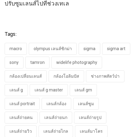
ปรับซูมเลนส์ไปที่ช่วงเทเล
Tags:
macro
olympus เลนส์ซิกม่า
sigma
sigma art
sony
tamron
widelife photography
กล้องเปลี่ยนเลนส์
กล้องโอลิมปัส
ช่างภาพสัตว์ป่า
เลนส์ g
เลนส์ g master
เลนส์ gm
เลนส์ portrait
เลนส์กล้อง
เลนส์ซูม
เลนส์ถ่ายคน
เลนส์ถ่ายนก
เลนส์ถ่ายรูป
เลนส์ถ่ายวิว
เลนส์ถ่ายไกล
เลนส์มาโคร