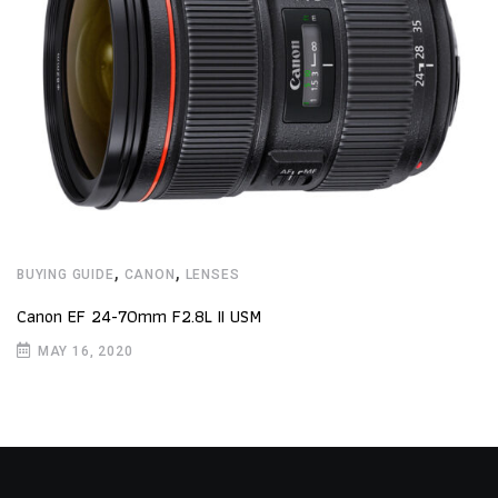
,
,
BUYING GUIDE
CANON
LENSES
Canon EF 24-70mm F2.8L II USM
MAY 16, 2020