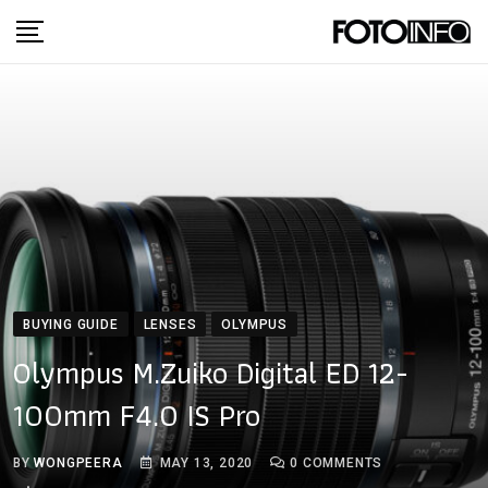
Skip
to
content
BUYING GUIDE
LENSES
OLYMPUS
Olympus M.Zuiko Digital ED 12-
100mm F4.0 IS Pro
BY
WONGPEERA
MAY 13, 2020
0
COMMENTS