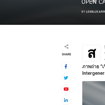
OPEN CA
BY
LEKBLUEAR
ส
SHARE
ภาพถ่าย “เ
Intergene
Youtube
LinkedIn