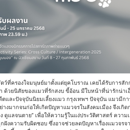
ัตว์ที่ครองใจมนุษย์มาตั้งแต่ยุคโบราณ เคยได้รับการสั
 ด้วยนิสัยของแมวที่รักสงบ ขี้อ้อน มีใบหน้าที่น่ารักน่าเอ
อดีตและปัจจุบันนิยมเลี้ยงแมว กรุงเทพฯ ปัจจุบัน แมวมีการ
ย่างมากจนก่อให้เกิดปัญหาแมวจรในสังคมเมือง จึงเกิ
้ยง ดูแลจนตาย” เพื่อให้ความรู้ในแง่ประวัติศาสตร์ ความเข
กฝังความรับผิดชอบ ซึ่งอาจช่วยลดปัญหาเรื่องแมวจรจ