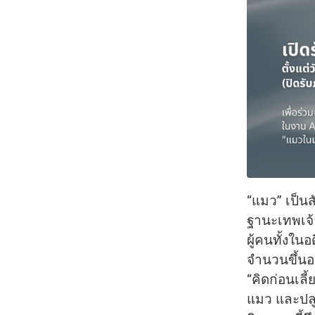
“แมว” เป็นส
ฐานะเทพเจ้า
ผู้คนทั้งใน
จำนวนขึ้นอ
“คิดก่อนเลี
แมว และปลู