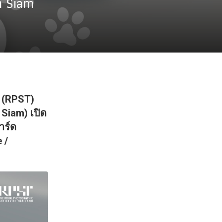
m Siam
 (RPST)
 Siam) เปิด
าร์ด
 /