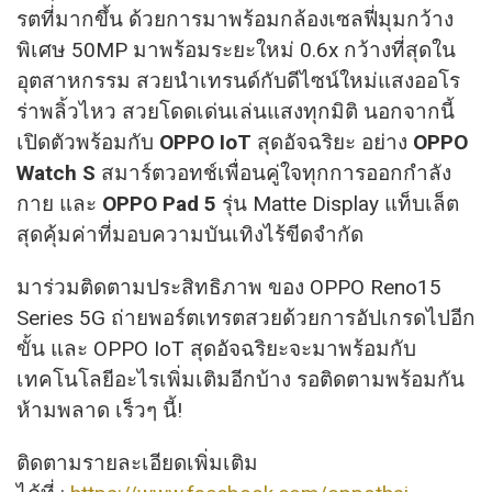
รตที่มากขึ้น ด้วยการมาพร้อมกล้องเซลฟี่มุมกว้าง
พิเศษ 50MP มาพร้อมระยะใหม่ 0.6x กว้างที่สุดใน
อุตสาหกรรม สวยนำเทรนด์กับดีไซน์ใหม่แสงออโร
ร่าพลิ้วไหว สวยโดดเด่นเล่นแสงทุกมิติ นอกจากนี้
เปิดตัวพร้อมกับ
OPPO IoT
สุดอัจฉริยะ อย่าง
OPPO
Watch S
สมาร์ตวอทช์เพื่อนคู่ใจทุกการออกกำลัง
กาย และ
OPPO Pad 5
รุ่น Matte Display แท็บเล็ต
สุดคุ้มค่าที่มอบความบันเทิงไร้ขีดจำกัด
มาร่วมติดตามประสิทธิภาพ ของ OPPO Reno15
Series 5G ถ่ายพอร์ตเทรตสวยด้วยการอัปเกรดไปอีก
ขั้น และ OPPO IoT สุดอัจฉริยะจะมาพร้อมกับ
เทคโนโลยีอะไรเพิ่มเติมอีกบ้าง รอติดตามพร้อมกัน
ห้ามพลาด เร็วๆ นี้!
ติดตามรายละเอียดเพิ่มเติม