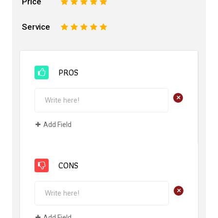
Price
1
2
3
4
5
Service
1
2
3
4
5
PROS
+
Add Field
CONS
+
Add Field