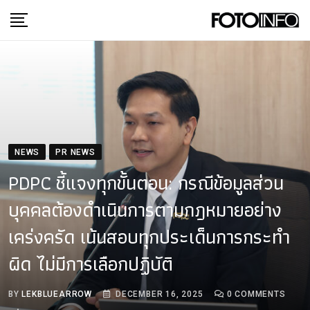
Skip
to
content
NEWS
PR NEWS
PDPC ชี้แจงทุกขั้นตอน: กรณีข้อมูลส่วน
บุคคลต้องดำเนินการตามกฎหมายอย่าง
เคร่งครัด เน้นสอบทุกประเด็นการกระทำ
ผิด ไม่มีการเลือกปฏิบัติ​
BY
LEKBLUEARROW
DECEMBER 16, 2025
0
COMMENTS