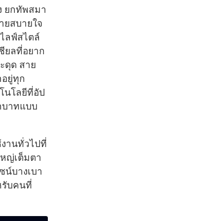
ลัง ยกทัพสมา
นง่ายสบายใจ
กไลฟ์สไตล์
ชียลที่อยาก
สะดุด สาย
ยู่ทุก
นโลยีที่อัป
ทุกบาทแบบ
านทั่วไปที่
ใหญ่เต็มตา
ไซน์บางเบา
รับคนที่