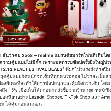
1 ธันวาคม 2568 – realme แบรนด์สมาร์ตโฟนที่เติบโตเร็
ความคุ้มแบบไม่มีกั๊ก เพราะมหกรรมช้อปครั้งยิ่งใหญ่ปร
“12.12 REAL FESTIVAL DEALS”
ที่ยกโปรแรงส่งท้ายปี
ีลสุดคุ้มแบบจัดหนักจัดเต็มที่ทุกคนรอคอย ไม่ว่าจะเป็นส
ปองพิเศษที่จะทำให้การช้อปสนุกและคุ้มยิ่งกว่าเดิม โด
ดถึง 15% เมื่อเก็บโค้ดก่อนกดสั่งซื้อจากร้าน realme Offi
อดนิยมอย่าง Lazada, Shopee, TikTok Shop และ Amaz
อน ได้คุ้มก่อนแน่นอน