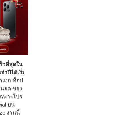
วที่สุดใน
ะจำปี
ได้เริ่ม
มาแบบท็อป
่วนลด ของ
ยเฉพาะโปร
cial บน
e งานนี้