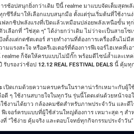
การช้อปสนุกยิ่งกว่าเดิม ปีนี้ realme มาแบบจัดเต็มสุดพ
กซีรีส์มาให้เลือกแบบสนุกมือ ตั้งแต่รุ่นเริ่มต้นที่ใช้งา
แฟลกชิปพลังแรงที่เปิดแล้วเหมือนปล่อยพลังเหนือขั้น ทุ
เลือกที่ “ใช่สุด ๆ” ได้ง่ายกว่าเดิม ไม่ว่าจะเป็นสายโซเ
งตั้งแต่กดชัตเตอร์ สายทำงานที่ต้องการเครื่องลื่นไม่มี
ามแรงสะใจ หรือครีเอเตอร์ที่ต้องการฟีเจอร์ไฮเทคที่เอาอ
ealme ก็จัดให้ครบแบบไม่มีกั๊ก พร้อมดีไซน์ล้ำและเทคโ
ปี รับรองว่าช้อป
12.12 REAL FESTIVAL DEALS
นี้ คุ้ม
s
เปิดเกมด้วยความครบครันในราคาน่ารักเหมาะกับผู้ใช้ง
ือดี ๆ ใช้งานสบายใจในทุกวัน รุ่นนี้โดดเด่นด้วยหน้าจอ
ึดใช้งานได้ยาว กล้องคมชัดสำหรับภาพประจำวัน และดี
ือ ฟีเจอร์ครบแบบที่ผู้ใช้ส่วนใหญ่ต้องการ เหมาะสุด ๆ สำห
งที่ “ใช้ง่าย คุ้มจริง และตอบโจทย์ทุกกิจกรรมประจำวัน”