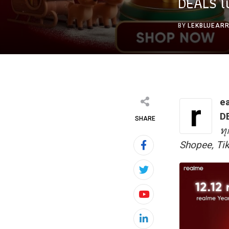
DEALS โ
BY
LEKBLUEAR
ea
r
D
SHARE
ทุ
Shopee, Ti
Youtube
LinkedIn