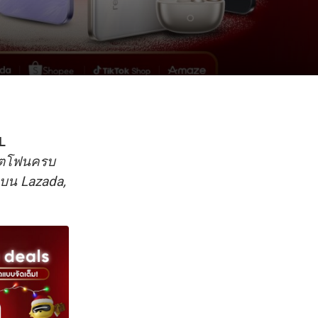
L
์ตโฟนครบ
ดบน Lazada,