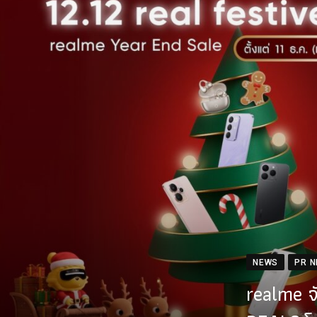
NEWS
PR 
realme จ