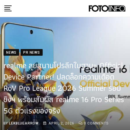
Skip
to
content
NEWS
PR NEWS
realme ลุยสนามโปรลีกในฐานะ Official
Device Partner! ปลดล็อกความเดือด
RoV Pro League 2026 Summer รอบ
ชิงฯ พร้อมสัมผัส realme 16 Pro Series
5G ตัวแรงของจริง
BY
LEKBLUEARROW
APRIL 2, 2026
0
COMMENTS