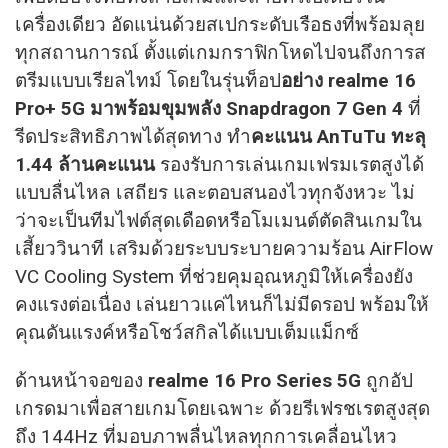
เครื่องเดียว อัดแน่นด้วยสเปกระดับเรือธงที่พร้อมลุย
ทุกสถานการณ์ ตั้งแต่เกมกราฟิกโหดไปจนถึงการส
ตรีมแบบเรียลไทม์ โดยในรุ่นท็อป
อย่าง realme 16
Pro+ 5G มาพร้อมขุมพลัง Snapdragon 7 Gen 4
ที่
รีดประสิทธิภาพได้สุดทาง ทำ
คะแนน AnTuTu ทะลุ
1.44 ล้านคะแนน
รองรับการเล่นเกมเฟรมเรตสูงได้
แบบลื่นไหล เสถียร และตอบสนองไวทุกจังหวะ ไม่
ว่าจะเป็นทีมไฟต์สุดเดือดหรือโมเมนต์ตัดสินเกมใน
เสี้ยววินาที เสริมด้วยระบบระบายความร้อน AirFlow
VC Cooling System ที่ช่วยคุมอุณหภูมิให้เครื่องยัง
คงแรงต่อเนื่อง เล่นยาวแค่ไหนก็ไม่มีดรอป พร้อมให้
คุณดันแรงค์หรือโชว์สกิลได้แบบเต็มแม็กซ์
ด้านหน้าจอของ
realme 16 Pro Series 5G
ถูกอัป
เกรดมาเพื่อสายเกมโดยเฉพาะ ด้วยรีเฟรชเรตสูงสุด
ถึง 144Hz ที่มอบภาพลื่นไหลทุกการเคลื่อนไหว