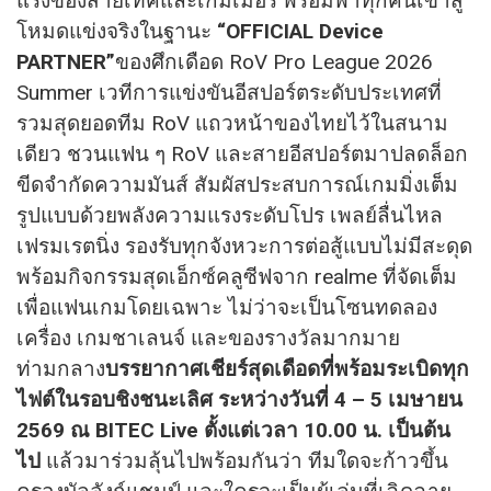
แรงของสายเทคและเกมเมอร์ พร้อมพาทุกคนเข้าสู่
โหมดแข่งจริงในฐานะ
“OFFICIAL Device
PARTNER”
ของศึกเดือด RoV Pro League 2026
Summer เวทีการแข่งขันอีสปอร์ตระดับประเทศที่
รวมสุดยอดทีม RoV แถวหน้าของไทยไว้ในสนาม
เดียว ชวนแฟน ๆ RoV และสายอีสปอร์ตมาปลดล็อก
ขีดจำกัดความมันส์ สัมผัสประสบการณ์เกมมิ่งเต็ม
รูปแบบด้วยพลังความแรงระดับโปร เพลย์ลื่นไหล
เฟรมเรตนิ่ง รองรับทุกจังหวะการต่อสู้แบบไม่มีสะดุด
พร้อมกิจกรรมสุดเอ็กซ์คลูซีฟจาก realme ที่จัดเต็ม
เพื่อแฟนเกมโดยเฉพาะ ไม่ว่าจะเป็นโซนทดลอง
เครื่อง เกมชาเลนจ์ และของรางวัลมากมาย
ท่ามกลาง
บรรยากาศเชียร์สุดเดือดที่พร้อมระเบิดทุก
ไฟต์ในรอบชิงชนะเลิศ ระหว่างวันที่ 4 – 5 เมษายน
2569 ณ BITEC Live ตั้งแต่เวลา 10.00 น. เป็นต้น
ไป
แล้วมาร่วมลุ้นไปพร้อมกันว่า ทีมใดจะก้าวขึ้น