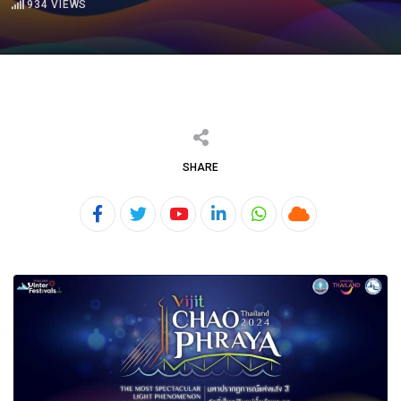
934
VIEWS
SHARE
Youtube
LinkedIn
Whatsapp
Cloud