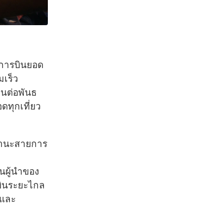
ายการบินยอด
มเร็ว
สานต่อพันธ
ดทุกเที่ยว
นฐานะสายการ
็นผู้นำของ
วบินระยะไกล
 และ