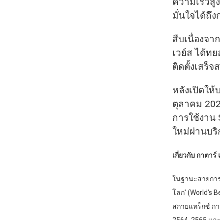
ความเร็วสูง
มั่นใจได้ถึง
สืบเนื่องจา
เวย์ส ได้ทย
ติดตั้งเสร็
หลังเปิดให้บ
ตุลาคม 2024
การใช้งาน S
ใหม่ผ่านบร
เกี่ยวกับ กาตาร์ 
ในฐานะสายการบิน
โลก’ (World’s B
สกายแทร็กซ์ กาต
2564, 2565 และ