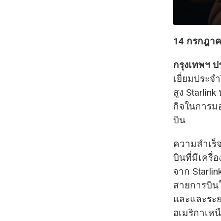
14
กรกฎา
กรุงเทพฯ 
เยี่ยมประจำ
สูง Starlink
กิจในการมอ
บิน
ความสำเร็จ
บินที่มีเคร
จาก Starlin
สายการบินใน
และและระย
อเมริกาเหนื