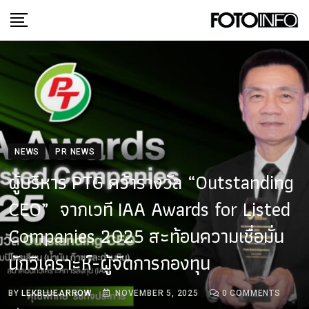
Skip
to
content
NEWS
PR NEWS
ผู้บริหาร PTG คว้ารางวัล “Outstanding
CEO” จากเวที IAA Awards for Listed
Companies 2025 สะท้อนความเชื่อมั่น
นักวิเคราะห์-ผู้จัดการกองทุน
BY
LEKBLUEARROW
NOVEMBER 5, 2025
0
COMMENTS