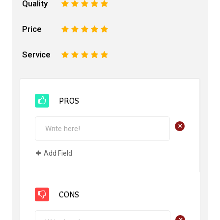
Quality
1
2
3
4
5
Price
1
2
3
4
5
Service
1
2
3
4
5
PROS
+
Add Field
CONS
+