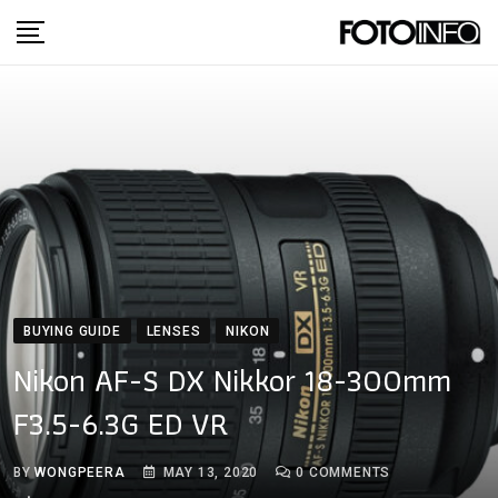
Skip
to
content
BUYING GUIDE
LENSES
NIKON
Nikon AF-S DX Nikkor 18-300mm
F3.5-6.3G ED VR
BY
WONGPEERA
MAY 13, 2020
0
COMMENTS