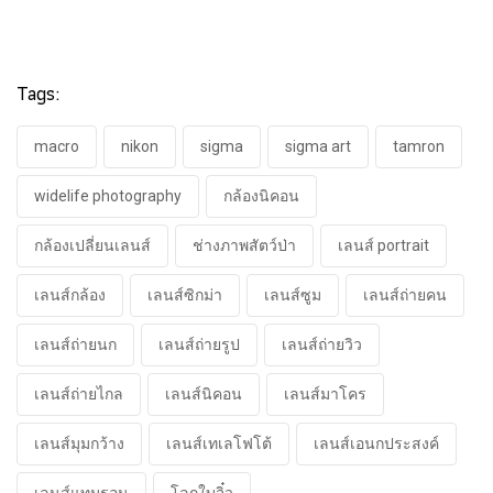
Tags:
macro
nikon
sigma
sigma art
tamron
widelife photography
กล้องนิคอน
กล้องเปลี่ยนเลนส์
ช่างภาพสัตว์ป่า
เลนส์ portrait
เลนส์กล้อง
เลนส์ซิกม่า
เลนส์ซูม
เลนส์ถ่ายคน
เลนส์ถ่ายนก
เลนส์ถ่ายรูป
เลนส์ถ่ายวิว
เลนส์ถ่ายไกล
เลนส์นิคอน
เลนส์มาโคร
เลนส์มุมกว้าง
เลนส์เทเลโฟโต้
เลนส์เอนกประสงค์
เลนส์แทมรอน
โลกใบจิ๋ว